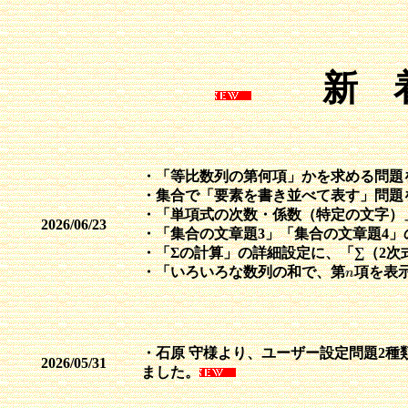
新 
・「等比数列の第何項」かを求める問題
・集合で「要素を書き並べて表す」問題
・「単項式の次数・係数（特定の文字）
2026/06/23
・「集合の文章題3」「集合の文章題4
・「Σの計算」の詳細設定に、「∑（2次
・「いろいろな数列の和で、第
項を表
n
n
・石原 守様より、ユーザー設定問題2種
2026/05/31
ました。