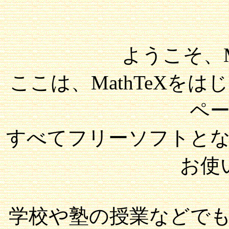
ようこそ、M
ここは、MathTeXを
ペ
すべてフリーソフトと
お使
学校や塾の授業などで