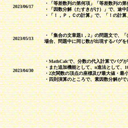
・「等差数列の第何項」「等差数列の第何
2023/06/17
・「因数分解（たすきがけ）」で、途中計
・「！，Ｐ，Ｃの計算」で、「！の計算
・「集合の文章題1，2」の問題文で、
2023/05/13
場合、問題中に同じ数が出現するバグを修正
・MathCalcで、分数の代入計算でバグ
・また追加機能として、n進法として、10
2023/04/30
・2次関数の頂点の座標及び最大値・最
・四則演算のところで、素因数分解がで